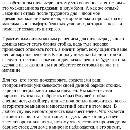
разработанном интерьере, потому что основное занятие там –
это ухаживание за грядками и клумбами. А как же отдых?
Законный отдых после трудового дня – любимое
времяпровождение дачников, которое должно проводиться в
максимально комфортабельных условиях, которые как раз и
помогает создавать интерьер.
Практичным оптимальным решением для интерьера дачного
домика может стать барная стойка, ведь туда нередко
приезжают отдыхать гости, а значит, будет, кому оценить ваше
нестандартное решение. К вопросу покупки барной стойки
следует отнестись серьезно и для начала решить: будет ли она
сделана на заказ или вы приобретете ее готовый вариант в
магазине.
Для тех, кто готов пожертвовать средствами ради
стопроцентной уникальности своей дачной барной стойки,
вариант специального заказа идеален. Вы можете сами
нарисовать эскизы, набросать образ будущей стойки
специалисту-дизайнеру или же полностью положиться на его
авторитетное мнение и многолетний опыт в этом деле. В
любом случае, неповторимость вам обеспечена. Что касается
готового варианта в магазине, то здесь также присутствует
элемент оригинальности, потому что массового производства
барных стоек для дома в мире не наблюдается, а это значит,