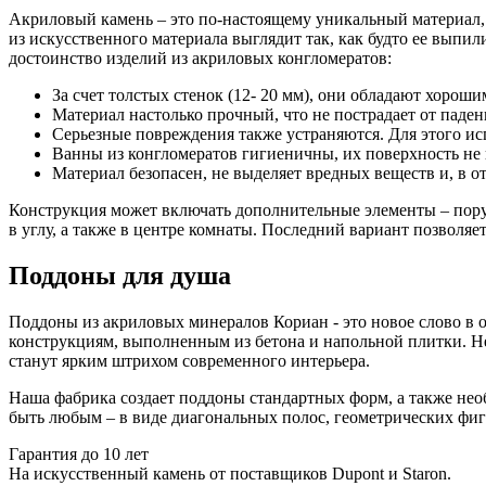
Акриловый камень – это по-настоящему уникальный материал, 
из искусственного материала выглядит так, как будто ее выпил
достоинство изделий из акриловых конгломератов:
За счет толстых стенок (12- 20 мм), они обладают хорош
Материал настолько прочный, что не пострадает от паден
Серьезные повреждения также устраняются. Для этого ис
Ванны из конгломератов гигиеничны, их поверхность не 
Материал безопасен, не выделяет вредных веществ и, в 
Конструкция может включать дополнительные элементы – пору
в углу, а также в центре комнаты. Последний вариант позволяе
Поддоны для душа
Поддоны из акриловых минералов Кориан - это новое слово в 
конструкциям, выполненным из бетона и напольной плитки. Н
станут ярким штрихом современного интерьера.
Наша фабрика создает поддоны стандартных форм, а также не
быть любым – в виде диагональных полос, геометрических фиг
Гарантия до 10 лет
На искусственный камень от поставщиков Dupont и Staron.