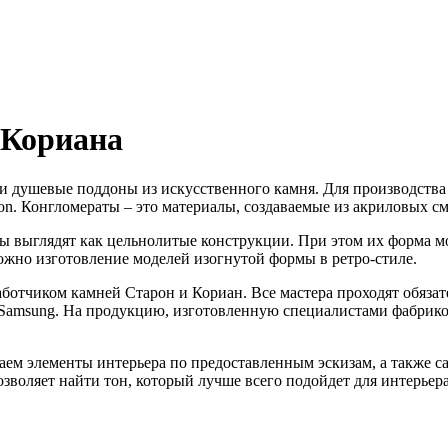
 Кориана
 и душевые поддоны из искусственного камня. Для производства
ron. Конгломераты – это материалы, создаваемые из акриловых 
ы выглядят как цельнолитые конструкции. При этом их форма мо
ожно изготовление моделей изогнутой формы в ретро-стиле.
тчиком камней Старон и Кориан. Все мастера проходят обязате
amsung. На продукцию, изготовленную специалистами фабрикой 
аем элементы интерьера по предоставленным эскизам, а также 
озволяет найти тон, который лучше всего подойдет для интерьер