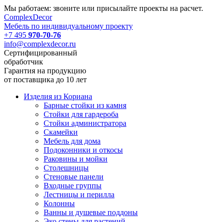
Мы работаем: звоните или присылайте проекты на расчет.
Complex
Decor
Мебель по индивидуальному проекту
+7 495
970-70-76
info@complexdecor.ru
Сертифицированный
обработчик
Гарантия на продукцию
от поставщика до 10 лет
Изделия из Кориана
Барные стойки из камня
Стойки для гардероба
Стойки администратора
Скамейки
Мебель для дома
Подоконники и откосы
Раковины и мойки
Столешницы
Стеновые панели
Входные группы
Лестницы и перилла
Колонны
Ванны и душевые поддоны
Эко стены для растений