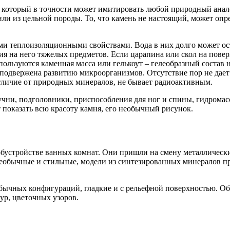
который в точности может имитировать любой природный аналог:
или из цельной породы. То, что камень не настоящий, может опр
ими теплоизоляционными свойствами. Вода в них долго может ост
ия на него тяжелых предметов. Если царапина или скол на пове
пользуются каменная масса или гелькоут – гелеобразный состав 
подвержена развитию микроорганизмов. Отсутствие пор не дает
отличие от природных минералов, не бывает радиоактивным.
чни, подголовники, приспособления для ног и спины, гидрома
т показать всю красоту камня, его необычный рисунок.
обустройстве ванных комнат. Они пришли на смену металлически
еобычные и стильные, модели из синтезированных минералов пр
обычных конфигураций, гладкие и с рельефной поверхностью. 
ур, цветочных узоров.