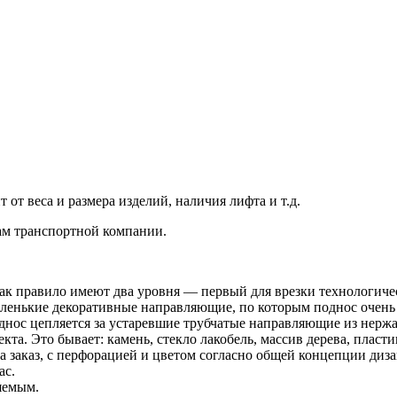
от веса и размера изделий, наличия лифта и т.д.
ам транспортной компании.
, как правило имеют два уровня — первый для врезки технологич
маленькие декоративные направляющие, по которым поднос очень
однос цепляется за устаревшие трубчатые направляющие из нерж
а. Это бывает: камень, стекло лакобель, массив дерева, пластик
 заказ, с перфорацией и цветом согласно общей концепции диза
ас.
яемым.