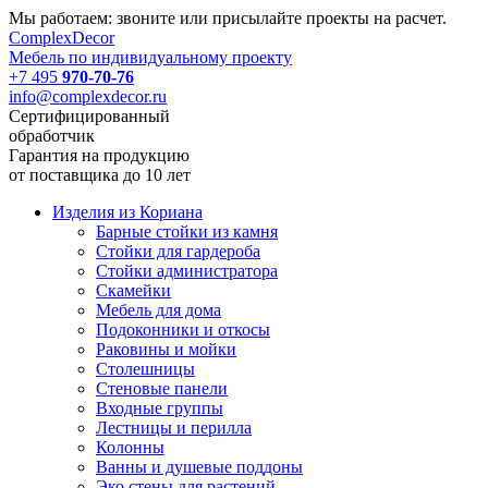
Мы работаем: звоните или присылайте проекты на расчет.
Complex
Decor
Мебель по индивидуальному проекту
+7 495
970-70-76
info@complexdecor.ru
Сертифицированный
обработчик
Гарантия на продукцию
от поставщика до 10 лет
Изделия из Кориана
Барные стойки из камня
Стойки для гардероба
Стойки администратора
Скамейки
Мебель для дома
Подоконники и откосы
Раковины и мойки
Столешницы
Стеновые панели
Входные группы
Лестницы и перилла
Колонны
Ванны и душевые поддоны
Эко стены для растений