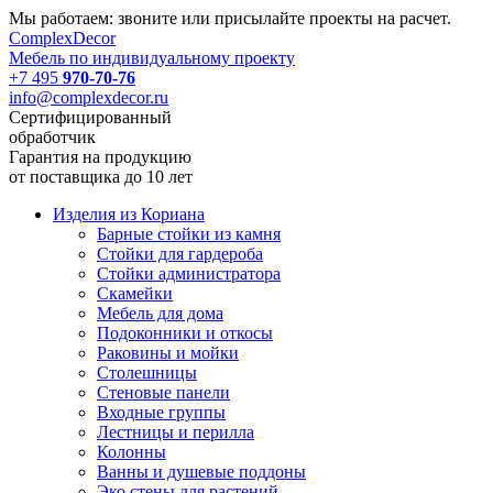
Мы работаем: звоните или присылайте проекты на расчет.
Complex
Decor
Мебель по индивидуальному проекту
+7 495
970-70-76
info@complexdecor.ru
Сертифицированный
обработчик
Гарантия на продукцию
от поставщика до 10 лет
Изделия из Кориана
Барные стойки из камня
Стойки для гардероба
Стойки администратора
Скамейки
Мебель для дома
Подоконники и откосы
Раковины и мойки
Столешницы
Стеновые панели
Входные группы
Лестницы и перилла
Колонны
Ванны и душевые поддоны
Эко стены для растений