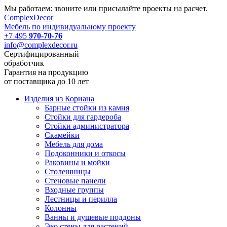
Мы работаем: звоните или присылайте проекты на расчет.
Complex
Decor
Мебель по индивидуальному проекту
+7 495
970-70-76
info@complexdecor.ru
Сертифицированный
обработчик
Гарантия на продукцию
от поставщика до 10 лет
Изделия из Кориана
Барные стойки из камня
Стойки для гардероба
Стойки администратора
Скамейки
Мебель для дома
Подоконники и откосы
Раковины и мойки
Столешницы
Стеновые панели
Входные группы
Лестницы и перилла
Колонны
Ванны и душевые поддоны
Эко стены для растений